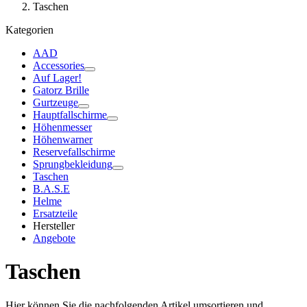
Taschen
Kategorien
AAD
Accessories
Auf Lager!
Gatorz Brille
Gurtzeuge
Hauptfallschirme
Höhenmesser
Höhenwarner
Reservefallschirme
Sprungbekleidung
Taschen
B.A.S.E
Helme
Ersatzteile
Hersteller
Angebote
Taschen
Hier können Sie die nachfolgenden Artikel umsortieren und