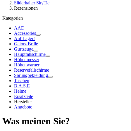
Sliderhalter SkyTie
Rezensionen
Kategorien
AAD
Accessories
Auf Lager!
Gatorz Brille
Gurtzeuge
Hauptfallschirme
Höhenmesser
Höhenwarner
Reservefallschirme
Sprungbekleidung
Taschen
B.A.S.E
Helme
Ersatzteile
Hersteller
Angebote
Was meinen Sie?