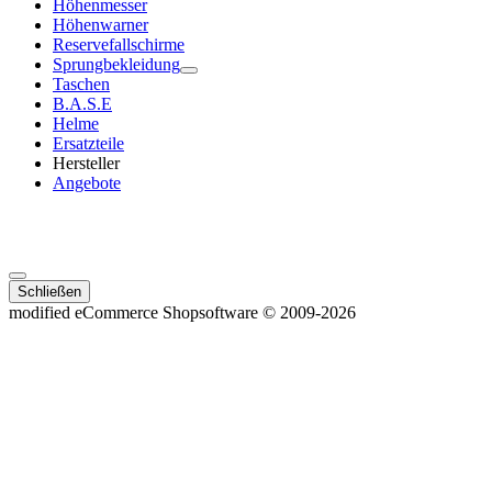
Höhenmesser
Höhenwarner
Reservefallschirme
Sprungbekleidung
Taschen
B.A.S.E
Helme
Ersatzteile
Hersteller
Angebote
Schließen
mod
ified eCommerce Shopsoftware © 2009-2026